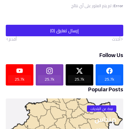
Error:
لم يتم العثور على أي نتائج
إرسال تعليق (0)
أحدث
أقدم
Follow Us
25.7k
25.7k
25.7k
25.7k
Popular Posts
نبدة عن البلديات
منداس